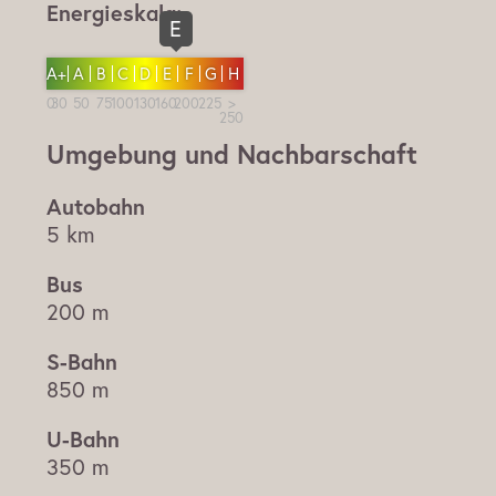
Energieskala:
E
A+
A
B
C
D
E
F
G
H
Umgebung und Nachbarschaft
5 km
200 m
850 m
350 m