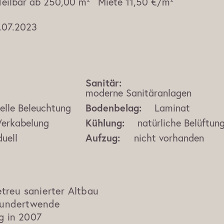
Teilbar ab
250,00 m²
Miete
11,50 €/m²
.07.2023
Sanitär:
moderne Sanitäranlagen
uelle Beleuchtung
Bodenbelag:
Laminat
Verkabelung
Kühlung:
natürliche Belüftun
duell
Aufzug:
nicht vorhanden
etreu sanierter Altbau
rhundertwende
g in 2007