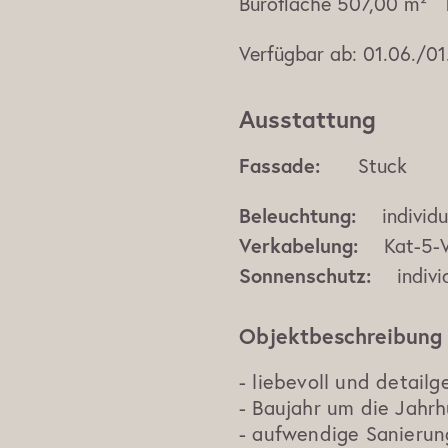
Bürofläche
507,00 m²
Verfügbar ab:
01.06./01
Ausstattung
Fassade:
Stuck
Beleuchtung:
individ
Verkabelung:
Kat-5-
Sonnenschutz:
indivi
Objektbeschreibung
- liebevoll und detailg
- Baujahr um die Jah
- aufwendige Sanierun