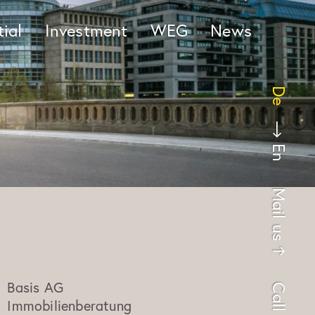
ial
Investment
WEG
News
De
En
Mail us
Basis AG
Call us
Immobilienberatung