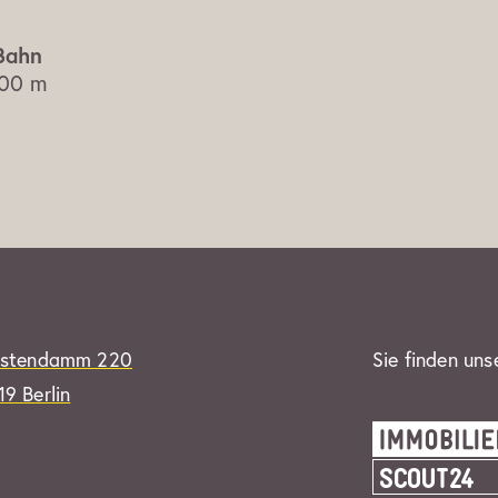
00 m
rstendamm 220
Sie finden uns
9 Berlin