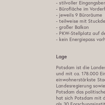
- stilvoller Eingangsb
- Bürofläche im Vorde
- jeweils 9 Büroräume
- teilweise mit Stuckd
- großer Balkon
- PKW-Stellplatz auf 
- kein Energiepass vo
Lage
Potsdam ist die Land
und mit ca. 178.000 E
einwohnerstärkste Sta
Landesregierung sowie
Potsdam das politisch
hat sich Potsdam mit 
als 30 Forschungsinst