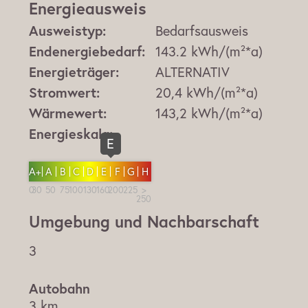
Energieausweis
Ausweistyp:
Bedarfsausweis
Endenergiebedarf:
143.2 kWh/(m²*a)
Energieträger:
ALTERNATIV
Stromwert:
20,4 kWh/(m²*a)
Wärmewert:
143,2 kWh/(m²*a)
Energieskala:
E
A+
A
B
C
D
E
F
G
H
Umgebung und Nachbarschaft
3
3 km