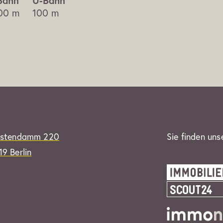
00 m
100 m
rstendamm 220
Sie finden uns
9 Berlin