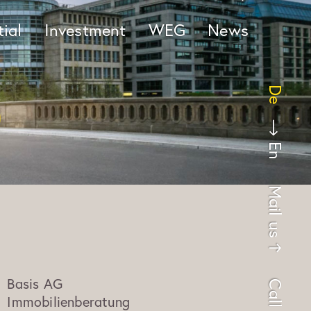
ial
Investment
WEG
News
De
En
Mail us
Basis AG
Call us
Immobilienberatung