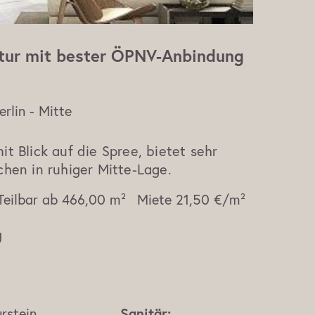
ktur mit bester ÖPNV-Anbindung
erlin - Mitte
it Blick auf die Spree, bietet sehr
chen in ruhiger Mitte-Lage.
Teilbar ab
466,00 m²
Miete
21,50 €/m²
g
rstein
Sanitär: