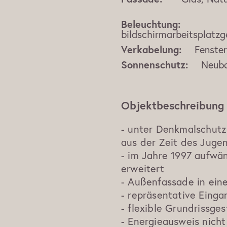
Beleuchtung:
bildschirmarbeitsplatzg
Verkabelung:
Fenste
Sonnenschutz:
Neuba
Objektbeschreibung
- unter Denkmalschutz
aus der Zeit des Jugen
- im Jahre 1997 aufwä
erweitert
- Außenfassade in ein
- repräsentative Eing
- flexible Grundrissg
- Energieausweis nicht