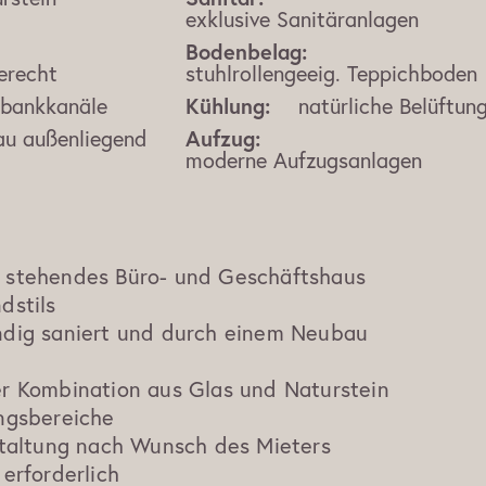
exklusive Sanitäranlagen
Bodenbelag:
erecht
stuhlrollengeeig. Teppichboden
rbankkanäle
Kühlung:
natürliche Belüftun
u außenliegend
Aufzug:
moderne Aufzugsanlagen
 stehendes Büro- und Geschäftshaus
dstils
ndig saniert und durch einem Neubau
er Kombination aus Glas und Naturstein
angsbereiche
estaltung nach Wunsch des Mieters
 erforderlich