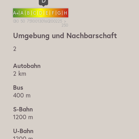
D
A+
A
B
C
D
E
F
G
H
Umgebung und Nachbarschaft
2
2 km
400 m
1200 m
1200 m