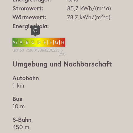
Stromwert:
85,7 kWh/(m²*a)
Wärmewert:
78,7 kWh/(m²*a)
Energieskala:
C
A+
A
B
C
D
E
F
G
H
Umgebung und Nachbarschaft
1 km
10 m
450 m